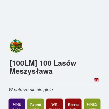
[100LM] 100 Lasów
Meszysława
W naturze nic nie ginie.
WN8
Recent
WR
Recent
WN8X