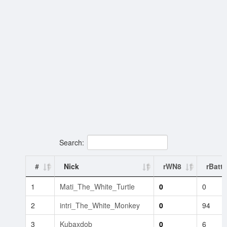
Search:
#
Nick
rWN8
rBattl
1
Mati_The_White_Turtle
0
0
2
intri_The_White_Monkey
0
94
3
Kubaxdob_
0
6