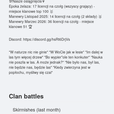
💯Nasze osiągnięcia🔽
Epoka żelaza: 17 licencji na czołg (wszyscy grający) -
miejsce klanowe top 100 🥇
Manewry Listopad 2025: 14 licencji na czołg (2 składy) 🥈
Manewry Marzec 2026: 36 licencji na czołg - miejsce
klanowe 51 🏆
Discord: https://discord.gg/hsRt6DrjVs
"W naturze nic nie ginie" "W WoCie jak w lesie" "Im dalej w
las tym więcej drzew" "Bo wypier*ole ten konkuter" "Nauka
nie poszła w las. A może jednak?" "Nie było nas, był las,
nie będzie nas, będzie las" "Kiedy zwierzyna jest w
popłochu, myśliwy się czai"
Clan battles
Skirmishes (last month)