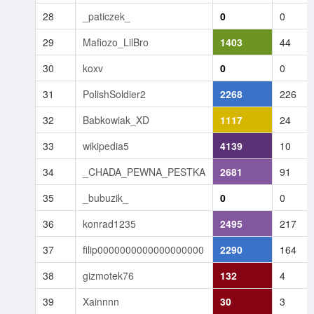
28
_paticzek_
0
0
29
Mafiozo_LilBro
1403
44
30
koxv
0
0
31
PolishSoldier2
2268
226
32
Babkowiak_XD
1117
24
33
wikipedia5
4139
10
34
_CHADA_PEWNA_PESTKA
2681
91
35
_bubuzik_
0
0
36
konrad1235
2495
217
37
filip0000000000000000000
2290
164
38
gizmotek76
132
4
39
Xainnnn
30
3