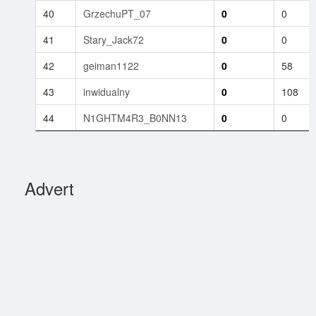
40
GrzechuPT_07
0
0
41
Stary_Jack72
0
0
42
geiman1122
0
58
43
inwidualny
0
108
44
N1GHTM4R3_B0NN13
0
0
Advert