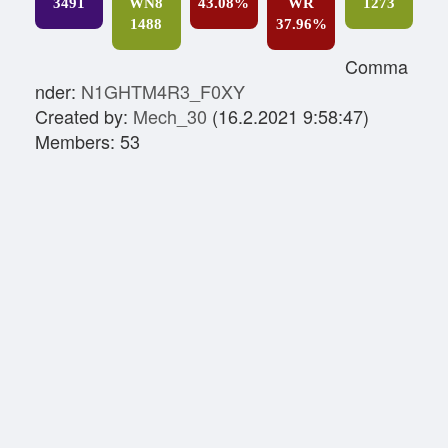
3491
WN8
43.08%
WR
1273
1488
37.96%
Comma
nder:
N1GHTM4R3_F0XY
Created by:
Mech_30
(16.2.2021 9:58:47)
Members: 53