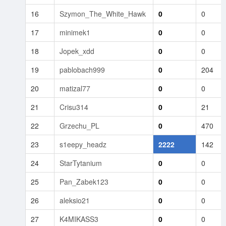
16
Szymon_The_White_Hawk
0
0
17
minimek1
0
0
18
Jopek_xdd
0
0
19
pablobach999
0
204
20
matizal77
0
0
21
Crisu314
0
21
22
Grzechu_PL
0
470
23
s1eepy_headz
2222
142
24
StarTytanium
0
0
25
Pan_Zabek123
0
0
26
aleksio21
0
0
27
K4MIKASS3
0
0