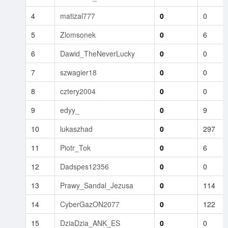
4
matizal777
0
0
5
Zlomsonek
0
6
6
Dawid_TheNeverLucky
0
0
7
szwagier18
0
0
8
cztery2004
0
0
9
edyy_
0
9
10
lukaszhad
0
297
11
Piotr_Tok
0
6
12
Dadspes12356
0
0
13
Prawy_Sandal_Jezusa
0
114
14
CyberGazON2077
0
122
15
DziaDzia_ANK_ES
0
0