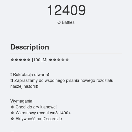
12409
Ø Battles
Description
🍀🍀🍀🍀🍀 [100LM] 🍀🍀🍀🍀🍀
❗ Rekrutacja otwarta❗
❗❗ Zapraszamy do wspólnego pisania nowego rozdziału
naszej historii❗❗
Wymagania:
🍀 Chęci do gry klanowej
🍀 Wzrostowy recent wn8 1400+
🍀 Aktywność na Discordzie