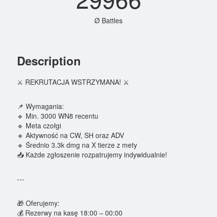
Ø Battles
Description
⚔️ REKRUTACJA WSTRZYMANA! ⚔️
📌 Wymagania:
🔹 Min. 3000 WN8 recentu
🔹 Meta czołgi
🔹 Aktywność na CW, SH oraz ADV
🔹 Średnio 3.3k dmg na X tierze z mety
📥 Każde zgłoszenie rozpatrujemy indywidualnie!
---
🎁 Oferujemy:
💰 Rezerwy na kasę 18:00 – 00:00