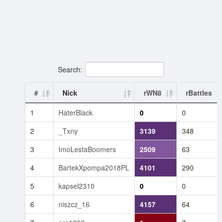
Search:
#
Nick
rWN8
rBattles
1
HaterBlack
0
0
2
_Txny
3139
348
3
ImoLestaBoomers
2509
63
4
BartekXpompa2018PL
4101
290
5
kapsel2310
0
0
6
niszcz_16
4157
64