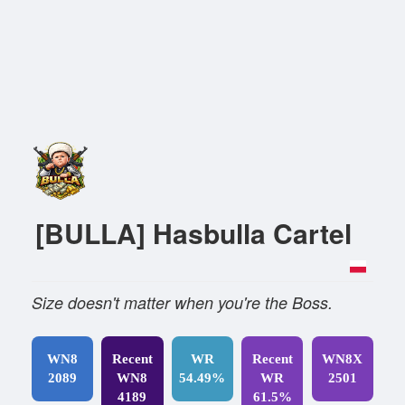
[BULLA] Hasbulla Cartel
Size doesn't matter when you're the Boss.
WN8
Recent
WR
Recent
WN8X
2089
WN8
54.49%
WR
2501
4189
61.5%