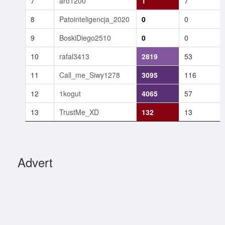
7
aro1200
1
7
8
Patointeligencja_2020
0
0
9
BoskiDiego2510
0
0
10
rafal3413
2819
53
11
Call_me_Siwy1278
3095
116
12
1kogut
4065
57
13
TrustMe_XD
132
13
Advert